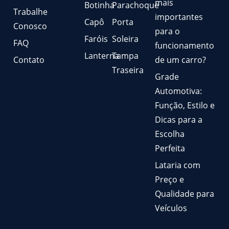
mais
Botinha
Parachoque
Trabalhe
importantes
Capô
Porta
Conosco
para o
Faróis
Soleira
FAQ
funcionamento
Lanterna
Tampa
Contato
de um carro?
Traseira
Grade
Automotiva:
Função, Estilo e
Dicas para a
Escolha
Perfeita
Lataria com
Preço e
Qualidade para
Veículos