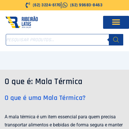
Ir
(62) 3224-6170
(62) 99683-8463
para
o
conteúdo
PESQUISAR
PRODUTOS
O que é: Mala Térmica
O que é uma Mala Térmica?
A mala térmica é um item essencial para quem precisa
transportar alimentos e bebidas de forma segura e manter