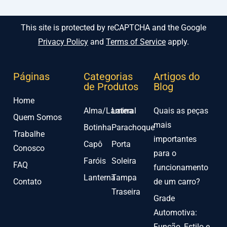
This site is protected by reCAPTCHA and the Google
Privacy Policy
and
Terms of Service
apply.
Páginas
Categorias
Artigos do
de Produtos
Blog
Home
Alma/Lamina
Lateral
Quais as peças
Quem Somos
mais
Botinha
Parachoque
Trabalhe
importantes
Capô
Porta
Conosco
para o
Faróis
Soleira
FAQ
funcionamento
Lanterna
Tampa
Contato
de um carro?
Traseira
Grade
Automotiva:
Função, Estilo e