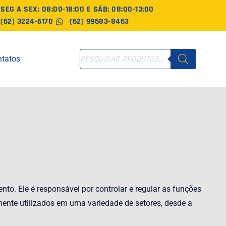
SEG A SEX: 08:00-18:00 E SÁB: 08:00-13:00
(62) 3224-6170
(62) 99683-8463
PESQUISAR
tatos
PRODUTOS
to. Ele é responsável por controlar e regular as funções
mente utilizados em uma variedade de setores, desde a