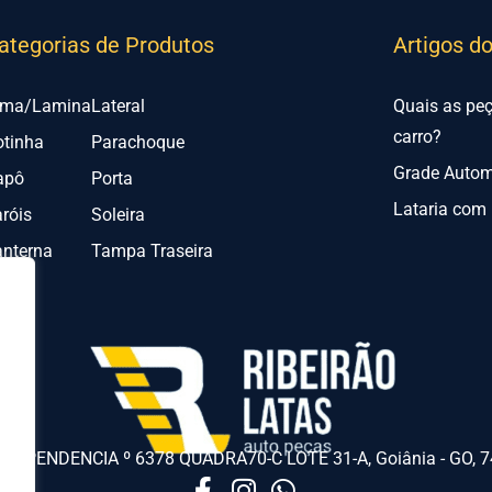
ategorias de Produtos
Artigos d
lma/Lamina
Lateral
Quais as pe
carro?
otinha
Parachoque
Grade Automo
apô
Porta
Lataria com 
róis
Soleira
anterna
Tampa Traseira
NDEPENDENCIA º 6378 QUADRA70-C LOTE 31-A, Goiânia - GO, 