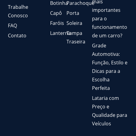
mais
Botinha
Parachoque
Trabalhe
importantes
Capô
Porta
Conosco
para o
Faróis
Soleira
FAQ
funcionamento
Lanterna
Tampa
Contato
de um carro?
Traseira
Grade
Automotiva:
Função, Estilo e
Dicas para a
Escolha
Perfeita
Lataria com
Preço e
Qualidade para
Veículos