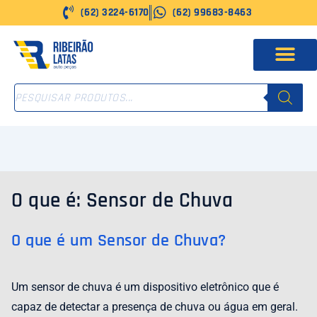
Ir
(62) 3224-6170
(62) 99683-8463
para
o
conteúdo
PESQUISAR
PRODUTOS
O que é: Sensor de Chuva
O que é um Sensor de Chuva?
Um sensor de chuva é um dispositivo eletrônico que é
capaz de detectar a presença de chuva ou água em geral.