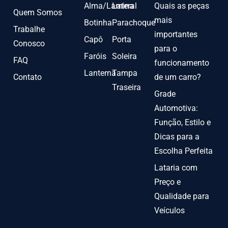
Alma/Lamina
Lateral
Quais as peças
Quem Somos
mais
Botinha
Parachoque
Trabalhe
importantes
Capô
Porta
Conosco
para o
Faróis
Soleira
FAQ
funcionamento
Lanterna
Tampa
Contato
de um carro?
Traseira
Grade
Automotiva:
Função, Estilo e
Dicas para a
Escolha Perfeita
Lataria com
Preço e
Qualidade para
Veículos