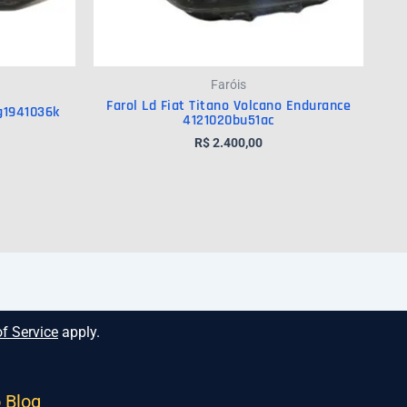
Faróis
Farol Ld Fiat Titano Volcano Endurance
g1941036k
4121020bu51ac
R$
2.400,00
f Service
apply.
o Blog