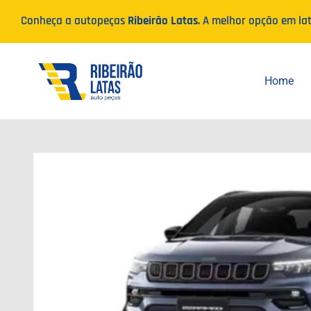
Ir
Conheça a autopeças
Ribeirão Latas
. A melhor opção em la
para
o
conteúdo
Home