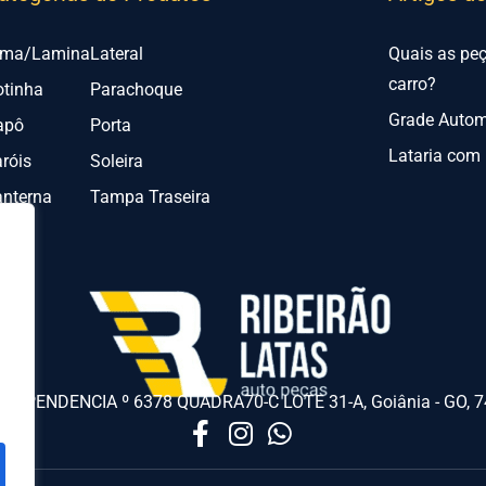
lma/Lamina
Lateral
Quais as pe
carro?
otinha
Parachoque
Grade Automo
apô
Porta
Lataria com 
róis
Soleira
anterna
Tampa Traseira
NDEPENDENCIA º 6378 QUADRA70-C LOTE 31-A, Goiânia - GO, 