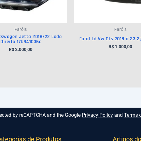
Faróis
Faróis
lkswagen Jetta 2018/22 Lado
Farol Ld Vw Gts 2018 a 23 2
Direito 17b941036c
R$
1.000,00
R$
2.000,00
rotected by reCAPTCHA and the Google
Privacy Policy
and
Terms o
ategorias de Produtos
Artigos d