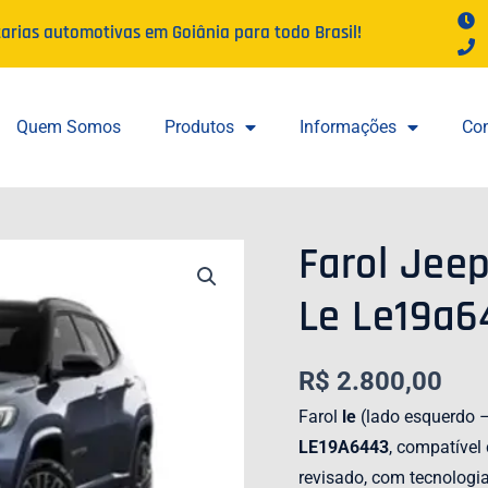
tarias automotivas em Goiânia para todo Brasil!
Quem Somos
Produtos
Informações
Con
Farol Jee
FAROL
JEEP
Le Le19a6
COMPASS
2022
A
R$
2.800,00
2024
LE
Farol
le
(lado esquerdo –
LE19A6443
LE19A6443
, compatíve
QUANTIDADE
revisado, com tecnologia