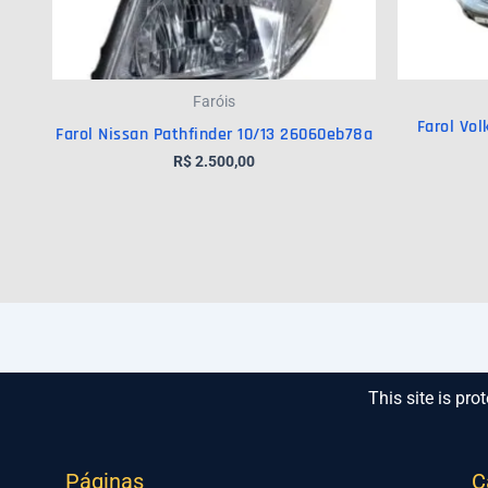
Faróis
Farol Vo
Farol Nissan Pathfinder 10/13 26060eb78a
R$
2.500,00
This site is p
Páginas
C