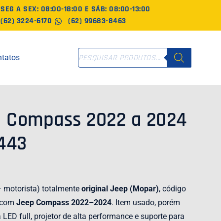
SEG A SEX: 08:00-18:00 E SÁB: 08:00-13:00
(62) 3224-6170
(62) 99683-8463
PESQUISAR
tatos
PRODUTOS
p Compass 2022 a 2024
443
 motorista) totalmente
original Jeep (Mopar)
, código
l com
Jeep Compass 2022–2024
. Item usado, porém
 LED full, projetor de alta performance e suporte para