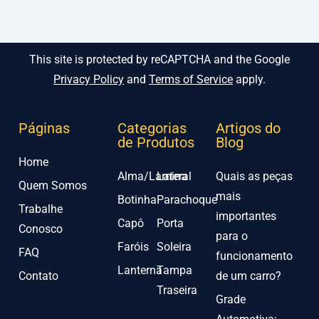
This site is protected by reCAPTCHA and the Google
Privacy Policy
and
Terms of Service
apply.
Páginas
Categorias
Artigos do
de Produtos
Blog
Home
Alma/Lamina
Lateral
Quais as peças
Quem Somos
mais
Botinha
Parachoque
Trabalhe
importantes
Capô
Porta
Conosco
para o
Faróis
Soleira
FAQ
funcionamento
Lanterna
Tampa
Contato
de um carro?
Traseira
Grade