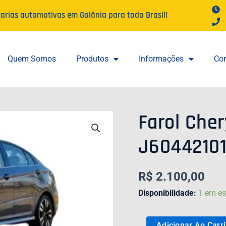
tarias automotivas em Goiânia para todo Brasil!
Quem Somos
Produtos
Informações
Con
Farol Cher
FAROL
CHERY
J60442101
ARRIZO
6
2021
R$
2.100,00
LE
J604421010FL
Disponibilidade:
1 em e
QUANTIDADE
Adicionar Ao Carr