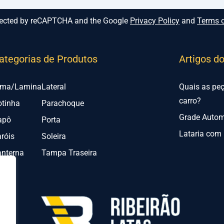
rotected by reCAPTCHA and the Google
Privacy Policy
and
Terms o
ategorias de Produtos
Artigos d
lma/Lamina
Lateral
Quais as pe
carro?
otinha
Parachoque
Grade Automo
apô
Porta
Lataria com 
róis
Soleira
anterna
Tampa Traseira