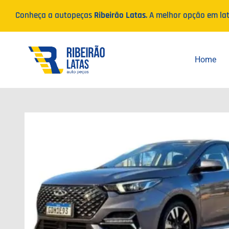
Ir
Conheça a autopeças
Ribeirão Latas
. A melhor opção em la
para
o
conteúdo
Home