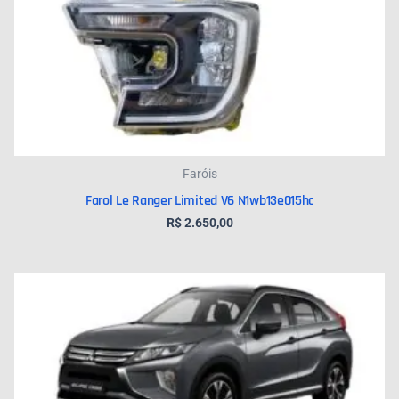
Faróis
Farol Le Ranger Limited V6 N1wb13e015hc
R$
2.650,00