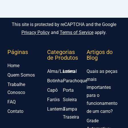
This site is protected by reCAPTCHA and the Google
Privacy Policy
and
Terms of Service
apply.
Páginas
Categorias
Artigos do
de Produtos
Blog
Home
Alma/Lamina
Lateral
Quais as peças
Quem Somos
mais
Botinha
Parachoque
Trabalhe
importantes
Capô
Porta
Conosco
para o
Faróis
Soleira
FAQ
funcionamento
Lanterna
Tampa
Contato
de um carro?
Traseira
Grade