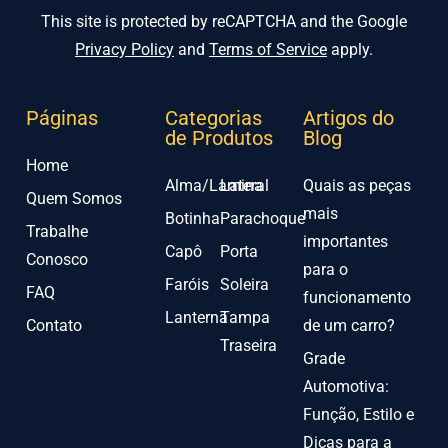
This site is protected by reCAPTCHA and the Google
Privacy Policy
and
Terms of Service
apply.
Páginas
Categorias
Artigos do
de Produtos
Blog
Home
Alma/Lamina
Lateral
Quais as peças
Quem Somos
mais
Botinha
Parachoque
Trabalhe
importantes
Capô
Porta
Conosco
para o
Faróis
Soleira
FAQ
funcionamento
Lanterna
Tampa
Contato
de um carro?
Traseira
Grade
Automotiva:
Função, Estilo e
Dicas para a