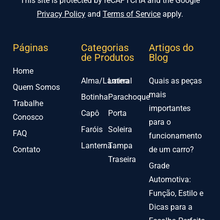
This site is protected by reCAPTCHA and the Google
Privacy Policy
and
Terms of Service
apply.
Páginas
Categorias
Artigos do
de Produtos
Blog
Home
Alma/Lamina
Lateral
Quais as peças
Quem Somos
mais
Botinha
Parachoque
Trabalhe
importantes
Capô
Porta
Conosco
para o
Faróis
Soleira
FAQ
funcionamento
Lanterna
Tampa
Contato
de um carro?
Traseira
Grade
Automotiva:
Função, Estilo e
Dicas para a