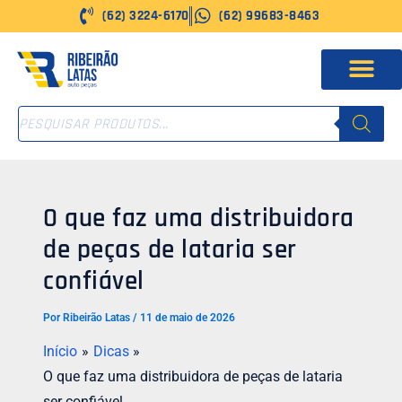
Ir
(62) 3224-6170
(62) 99683-8463
para
o
conteúdo
PESQUISAR
PRODUTOS
O que faz uma distribuidora
de peças de lataria ser
confiável
Por
Ribeirão Latas
/
11 de maio de 2026
Início
Dicas
O que faz uma distribuidora de peças de lataria
ser confiável