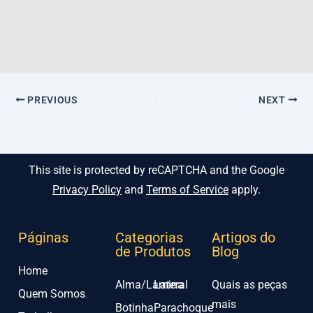
PREVIOUS
NEXT
This site is protected by reCAPTCHA and the Google
Privacy Policy
and
Terms of Service
apply.
Páginas
Categorias
Artigos do
de Produtos
Blog
Home
Alma/Lamina
Lateral
Quais as peças
Quem Somos
mais
Botinha
Parachoque