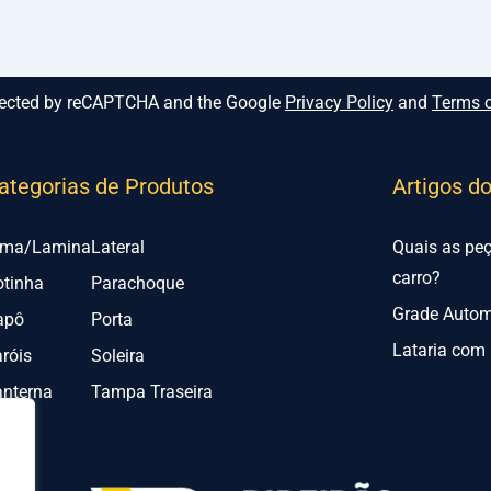
rotected by reCAPTCHA and the Google
Privacy Policy
and
Terms o
ategorias de Produtos
Artigos d
lma/Lamina
Lateral
Quais as pe
carro?
otinha
Parachoque
Grade Automo
apô
Porta
Lataria com 
róis
Soleira
anterna
Tampa Traseira