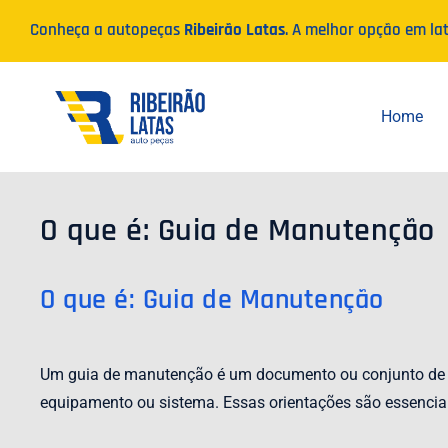
Ir
Conheça a autopeças
Ribeirão Latas
. A melhor opção em la
para
o
conteúdo
Home
O que é: Guia de Manutenção
O que é: Guia de Manutenção
Um guia de manutenção é um documento ou conjunto de i
equipamento ou sistema. Essas orientações são essenciai