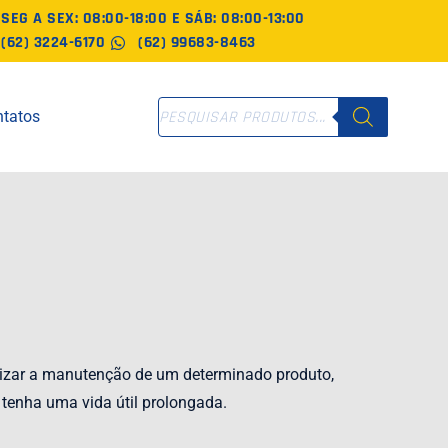
SEG A SEX: 08:00-18:00 E SÁB: 08:00-13:00
(62) 3224-6170
(62) 99683-8463
PESQUISAR
tatos
PRODUTOS
lizar a manutenção de um determinado produto,
 tenha uma vida útil prolongada.