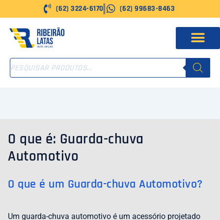
Ir
(62) 3224-6170
(62) 99683-8463
para
o
conteúdo
PESQUISAR
PRODUTOS
O que é: Guarda-chuva
Automotivo
O que é um Guarda-chuva Automotivo?
Um guarda-chuva automotivo é um acessório projetado