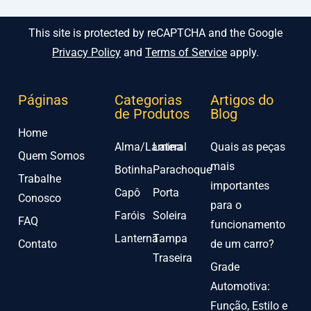
This site is protected by reCAPTCHA and the Google
Privacy Policy
and
Terms of Service
apply.
Páginas
Categorias
Artigos do
de Produtos
Blog
Home
Alma/Lamina
Lateral
Quais as peças
Quem Somos
mais
Botinha
Parachoque
Trabalhe
importantes
Capô
Porta
Conosco
para o
Faróis
Soleira
FAQ
funcionamento
Lanterna
Tampa
Contato
de um carro?
Traseira
Grade
Automotiva:
Função, Estilo e