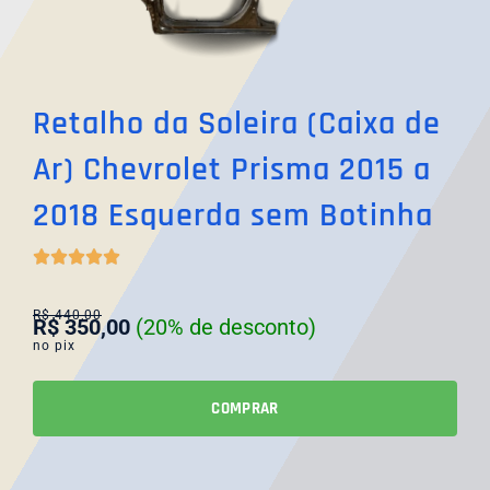
Retalho da Soleira (Caixa de
Ar) Chevrolet Prisma 2015 a
2018 Esquerda sem Botinha





C
R$ 440,00
l
R$ 350,00
(20% de desconto)
no pix
a
s
COMPRAR
s
i
f