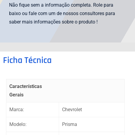
i
Não fique sem a informação completa. Role para
c
baixo ou fale com um de nossos consultores para
a
saber mais informações sobre o produto !
d
o
c
o
Ficha Técnica
m
o
5
Características
d
Gerais
e
5
Marca:
Chevrolet
Modelo:
Prisma