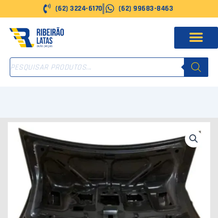
Ir
(62) 3224-6170
(62) 99683-8463
para
o
conteúdo
PESQUISAR
PRODUTOS