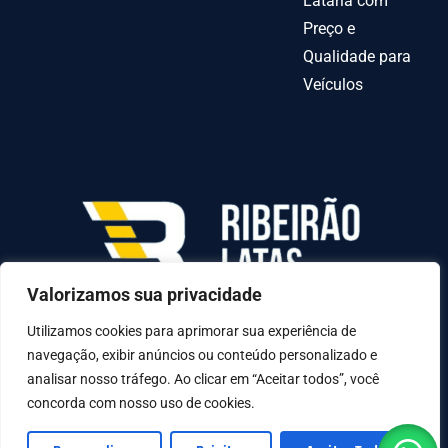
Lataria com
Preço e
Qualidade para
Veículos
Valorizamos sua privacidade
AV INDEPENDENCIA º 6378 QUADRA70-C LOTE
31-A, Goiânia - GO, 74070-010
Utilizamos cookies para aprimorar sua experiência de
navegação, exibir anúncios ou conteúdo personalizado e
analisar nosso tráfego. Ao clicar em “Aceitar todos”, você
concorda com nosso uso de cookies.
© Copyright 2025 - D2UN Soluções em Tecnologia