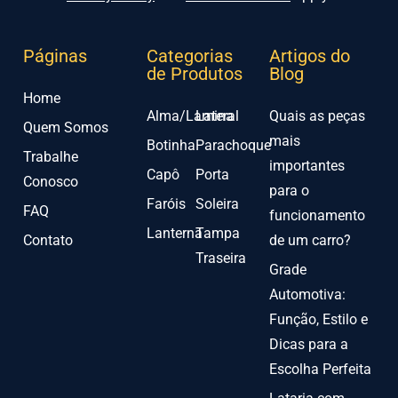
Páginas
Categorias
Artigos do
de Produtos
Blog
Home
Alma/Lamina
Lateral
Quais as peças
Quem Somos
mais
Botinha
Parachoque
Trabalhe
importantes
Capô
Porta
Conosco
para o
Faróis
Soleira
FAQ
funcionamento
Lanterna
Tampa
Contato
de um carro?
Traseira
Grade
Automotiva:
Função, Estilo e
Dicas para a
Escolha Perfeita