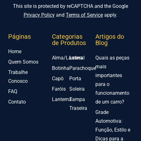
This site is protected by reCAPTCHA and the Google
Privacy Policy
and
Terms of Service
apply.
Páginas
Categorias
Artigos do
de Produtos
Blog
Home
Alma/Lamina
Lateral
Quais as peças
Quem Somos
mais
Botinha
Parachoque
Trabalhe
importantes
Capô
Porta
Conosco
para o
Faróis
Soleira
FAQ
funcionamento
Lanterna
Tampa
Contato
de um carro?
Traseira
Grade
Automotiva:
Função, Estilo e
Dicas para a