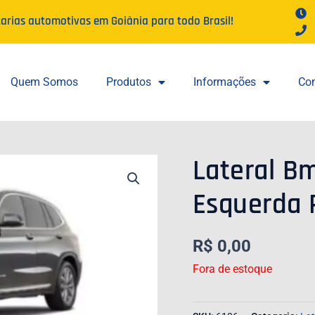
tarias automotivas em Goiânia para todo Brasil!
Quem Somos
Produtos
Informações
Con
Lateral B
Esquerda 
R$
0,00
Fora de estoque