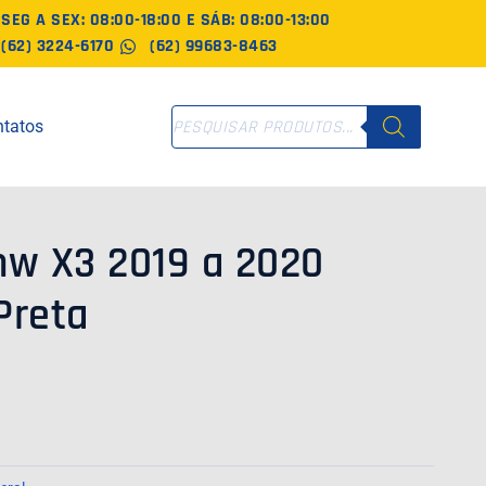
SEG A SEX: 08:00-18:00 E SÁB: 08:00-13:00
(62) 3224-6170
(62) 99683-8463
PESQUISAR
tatos
PRODUTOS
mw X3 2019 a 2020
Preta