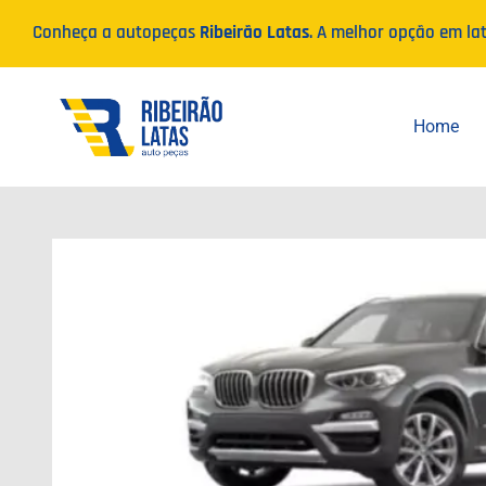
Ir
Conheça a autopeças
Ribeirão Latas
. A melhor opção em la
para
o
conteúdo
Home