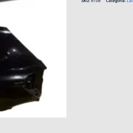
SKU:
6106
Categoria:
Lat