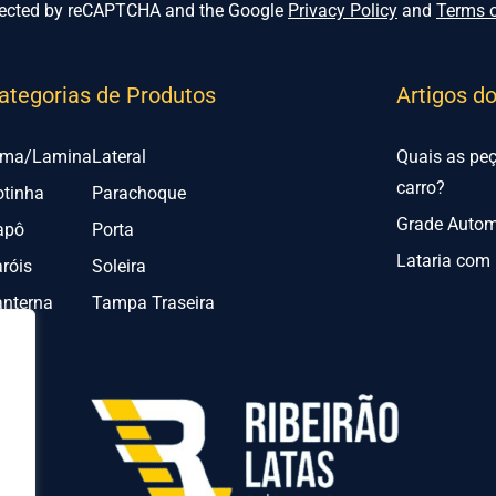
rotected by reCAPTCHA and the Google
Privacy Policy
and
Terms o
ategorias de Produtos
Artigos d
lma/Lamina
Lateral
Quais as pe
carro?
otinha
Parachoque
Grade Automo
apô
Porta
Lataria com 
róis
Soleira
anterna
Tampa Traseira