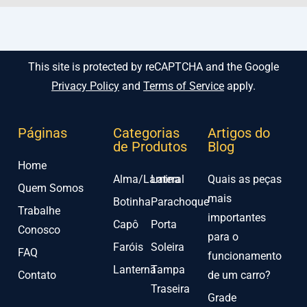
This site is protected by reCAPTCHA and the Google
Privacy Policy
and
Terms of Service
apply.
Páginas
Categorias
Artigos do
de Produtos
Blog
Home
Alma/Lamina
Lateral
Quais as peças
Quem Somos
mais
Botinha
Parachoque
Trabalhe
importantes
Capô
Porta
Conosco
para o
Faróis
Soleira
FAQ
funcionamento
Lanterna
Tampa
Contato
de um carro?
Traseira
Grade