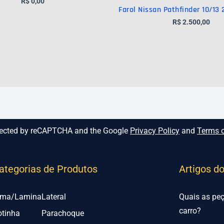
R$
0,00
Farol Nissan Pathfinder 10/13
R$
2.500,00
rotected by reCAPTCHA and the Google
Privacy Policy
and
Terms o
ategorias de Produtos
Artigos d
lma/Lamina
Lateral
Quais as pe
carro?
otinha
Parachoque