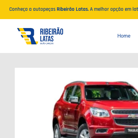
Ir
Conheça a autopeças
Ribeirão Latas
. A melhor opção em la
para
o
conteúdo
Home