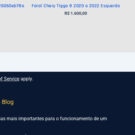
 26060eb78a
Farol Chery Tiggo 8 2020 a 2022 Esquerdo
R$
1.600,00
f Service
apply.
o Blog
ças mais importantes para o funcionamento de um