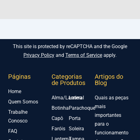
This site is protected by reCAPTCHA and the Google
Privacy Policy
and
Terms of Service
apply.
Páginas
Categorias
Artigos do
de Produtos
Blog
Home
Alma/Lamina
Lateral
Quais as peças
Quem Somos
mais
Botinha
Parachoque
Trabalhe
importantes
Capô
Porta
Conosco
para o
Faróis
Soleira
FAQ
funcionamento
Lanterna
Tampa