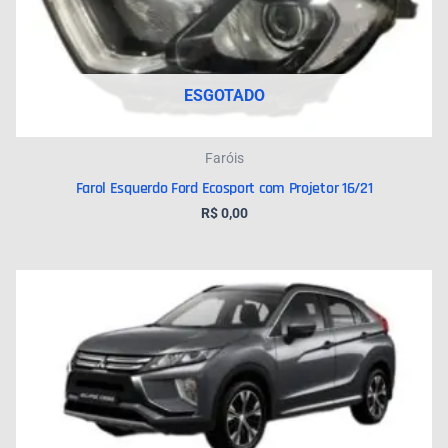
ESGOTADO
Faróis
Farol Esquerdo Ford Ecosport com Projetor 16/21
R$
0,00