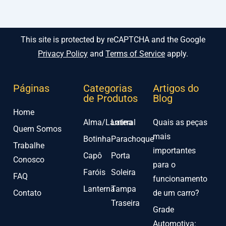
This site is protected by reCAPTCHA and the Google
Privacy Policy
and
Terms of Service
apply.
Páginas
Categorias
Artigos do
de Produtos
Blog
Home
Alma/Lamina
Lateral
Quais as peças
Quem Somos
mais
Botinha
Parachoque
Trabalhe
importantes
Capô
Porta
Conosco
para o
Faróis
Soleira
FAQ
funcionamento
Lanterna
Tampa
Contato
de um carro?
Traseira
Grade
Automotiva: