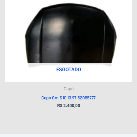
ESGOTADO
Capô
Capo Gm S10 13/17 52085777
R$
2.400,00