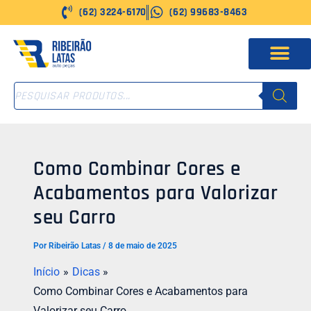
Ir
(62) 3224-6170
(62) 99683-8463
para
o
conteúdo
PESQUISAR
PRODUTOS
Como Combinar Cores e
Acabamentos para Valorizar
seu Carro
Por
Ribeirão Latas
/
8 de maio de 2025
Início
Dicas
Como Combinar Cores e Acabamentos para
Valorizar seu Carro