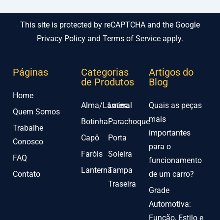
This site is protected by reCAPTCHA and the Google
Privacy Policy
and
Terms of Service
apply.
Páginas
Categorias
Artigos do
de Produtos
Blog
Home
Alma/Lamina
Lateral
Quais as peças
Quem Somos
mais
Botinha
Parachoque
Trabalhe
importantes
Capô
Porta
Conosco
para o
Faróis
Soleira
FAQ
funcionamento
Lanterna
Tampa
Contato
de um carro?
Traseira
Grade
Automotiva:
Função, Estilo e