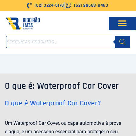
Ir
(62) 3224-6170
(62) 99683-8463
para
o
conteúdo
PESQUISAR
PRODUTOS
O que é: Waterproof Car Cover
O que é Waterproof Car Cover?
Um Waterproof Car Cover, ou capa automotiva à prova
d’água, é um acessório essencial para proteger o seu