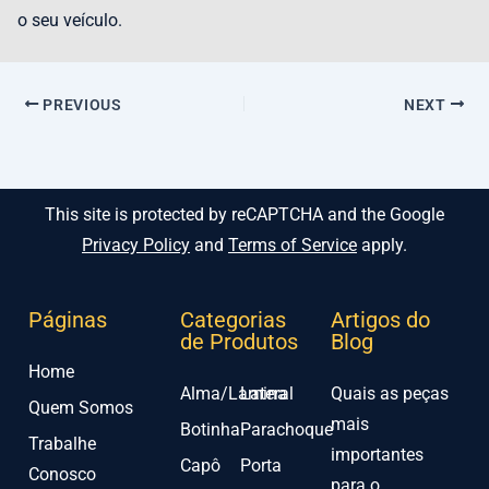
o seu veículo.
PREVIOUS
NEXT
This site is protected by reCAPTCHA and the Google
Privacy Policy
and
Terms of Service
apply.
Páginas
Categorias
Artigos do
de Produtos
Blog
Home
Alma/Lamina
Lateral
Quais as peças
Quem Somos
mais
Botinha
Parachoque
Trabalhe
importantes
Capô
Porta
Conosco
para o