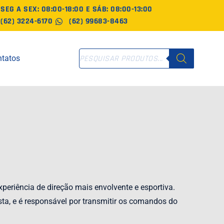
SEG A SEX: 08:00-18:00 E SÁB: 08:00-13:00
(62) 3224-6170
(62) 99683-8463
PESQUISAR
tatos
PRODUTOS
eriência de direção mais envolvente e esportiva.
sta, e é responsável por transmitir os comandos do