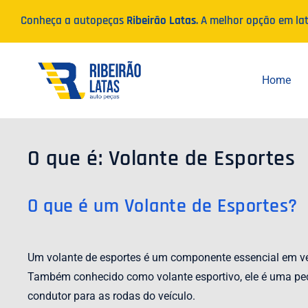
Ir
Conheça a autopeças
Ribeirão Latas
. A melhor opção em la
para
o
conteúdo
Home
O que é: Volante de Esportes
O que é um Volante de Esportes?
Um volante de esportes é um componente essencial em veí
Também conhecido como volante esportivo, ele é uma peça 
condutor para as rodas do veículo.