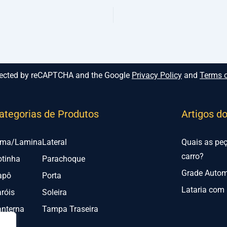
rotected by reCAPTCHA and the Google
Privacy Policy
and
Terms o
ategorias de Produtos
Artigos d
lma/Lamina
Lateral
Quais as pe
carro?
otinha
Parachoque
Grade Automo
apô
Porta
Lataria com 
róis
Soleira
anterna
Tampa Traseira