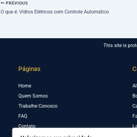
PREVIOUS
O que é: Vidros Elétricos com Controle Automático
This site is p
Páginas
C
Home
A
Quem Somos
B
Trabalhe Conosco
C
FAQ
Fa
Contato
L