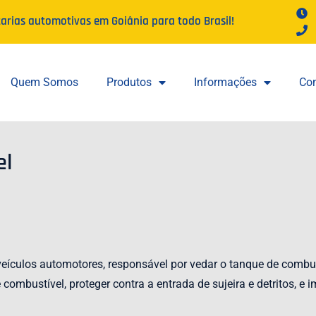
tarias automotivas em Goiânia para todo Brasil!
Quem Somos
Produtos
Informações
Con
el
culos automotores, responsável por vedar o tanque de combustí
combustível, proteger contra a entrada de sujeira e detritos, e