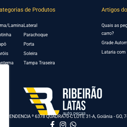
ategorias de Produtos
Artigos d
lma/Lamina
Lateral
Quais as pe
carro?
otinha
Parachoque
Grade Automo
apô
Porta
Lataria com 
róis
Soleira
anterna
Tampa Traseira
NDEPENDENCIA º 6378 QUADRA70-C LOTE 31-A, Goiânia - GO, 