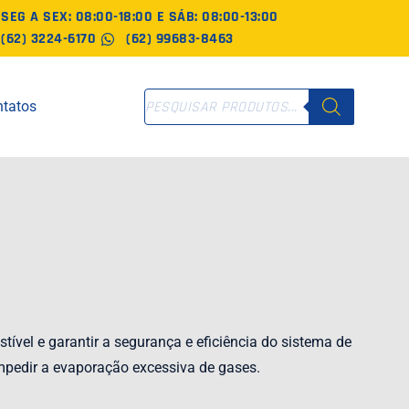
SEG A SEX: 08:00-18:00 E SÁB: 08:00-13:00
(62) 3224-6170
(62) 99683-8463
PESQUISAR
tatos
PRODUTOS
vel e garantir a segurança e eficiência do sistema de
 impedir a evaporação excessiva de gases.