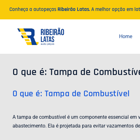
Ir
Conheça a autopeças
Ribeirão Latas
. A melhor opção em la
para
o
conteúdo
Home
O que é: Tampa de Combustív
O que é: Tampa de Combustível
A tampa de combustível é um componente essencial em veí
abastecimento. Ela é projetada para evitar vazamentos de 