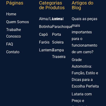
Páginas
Categorias
Artigos do
de Produtos
Blog
Home
Alma/Lamina
Lateral
Quais as peças
Quem Somos
mais
Botinha
Parachoque
Trabalhe
importantes
Capô
Porta
Conosco
para o
Faróis
Soleira
FAQ
funcionamento
Lanterna
Tampa
Contato
de um carro?
Traseira
Grade
Automotiva:
Função, Estilo e
Dicas para a
Escolha Perfeita
Lataria com
Preço e