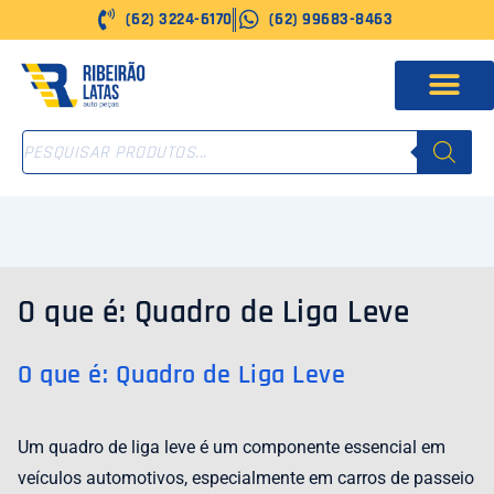
Ir
(62) 3224-6170
(62) 99683-8463
para
o
conteúdo
PESQUISAR
PRODUTOS
O que é: Quadro de Liga Leve
O que é: Quadro de Liga Leve
Um quadro de liga leve é um componente essencial em
veículos automotivos, especialmente em carros de passeio