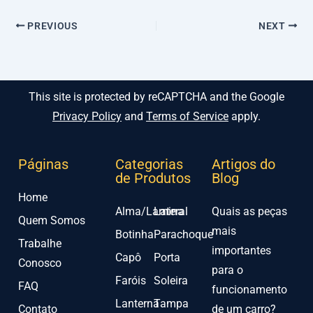
PREVIOUS
NEXT
This site is protected by reCAPTCHA and the Google
Privacy Policy
and
Terms of Service
apply.
Páginas
Categorias
Artigos do
de Produtos
Blog
Home
Alma/Lamina
Lateral
Quais as peças
Quem Somos
mais
Botinha
Parachoque
Trabalhe
importantes
Capô
Porta
Conosco
para o
Faróis
Soleira
FAQ
funcionamento
Lanterna
Tampa
Contato
de um carro?