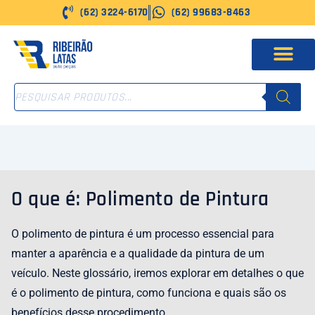
Ir
(62) 3224-6170
(62) 99683-8463
para
o
conteúdo
PESQUISAR
PRODUTOS
O que é: Polimento de Pintura
O polimento de pintura é um processo essencial para
manter a aparência e a qualidade da pintura de um
veículo. Neste glossário, iremos explorar em detalhes o que
é o polimento de pintura, como funciona e quais são os
benefícios desse procedimento.