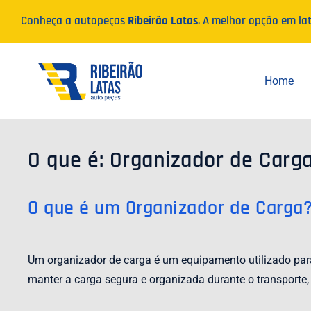
Ir
Conheça a autopeças
Ribeirão Latas
. A melhor opção em la
para
o
conteúdo
Home
O que é: Organizador de Carg
O que é um Organizador de Carga
Um organizador de carga é um equipamento utilizado para
manter a carga segura e organizada durante o transporte, 