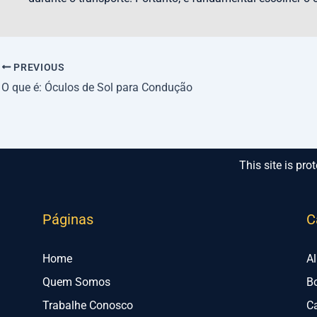
PREVIOUS
O que é: Óculos de Sol para Condução
This site is p
Páginas
C
Home
A
Quem Somos
B
Trabalhe Conosco
C