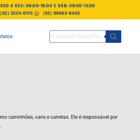
SEG A SEX: 08:00-18:00 E SÁB: 08:00-13:00
(62) 3224-6170
(62) 99683-8463
PESQUISAR
tatos
PRODUTOS
mo caminhões, vans e carretas. Ele é responsável por
.