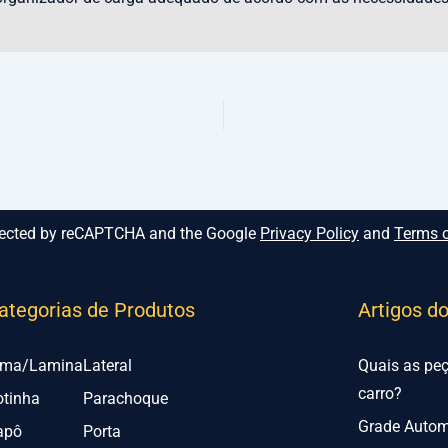
rotected by reCAPTCHA and the Google
Privacy Policy
and
Terms o
ategorias de Produtos
Artigos d
lma/Lamina
Lateral
Quais as pe
carro?
otinha
Parachoque
Grade Automo
apô
Porta