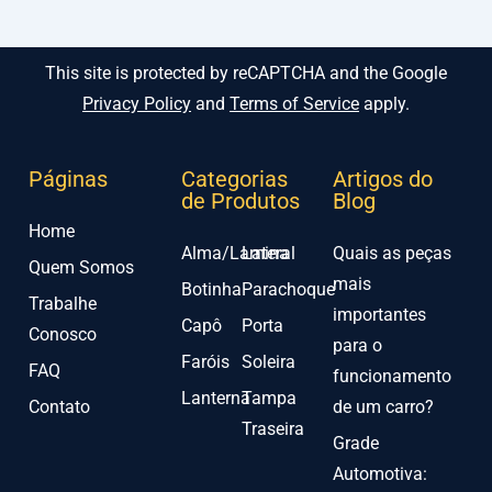
This site is protected by reCAPTCHA and the Google
Privacy Policy
and
Terms of Service
apply.
Páginas
Categorias
Artigos do
de Produtos
Blog
Home
Alma/Lamina
Lateral
Quais as peças
Quem Somos
mais
Botinha
Parachoque
Trabalhe
importantes
Capô
Porta
Conosco
para o
Faróis
Soleira
FAQ
funcionamento
Lanterna
Tampa
Contato
de um carro?
Traseira
Grade
Automotiva: