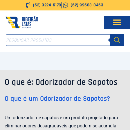
Ir
(62) 3224-6170
(62) 99683-8463
para
o
conteúdo
PESQUISAR
PRODUTOS
O que é: Odorizador de Sapatos
O que é um Odorizador de Sapatos?
Um odorizador de sapatos é um produto projetado para
eliminar odores desagradáveis ​​que podem se acumular