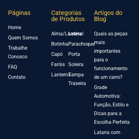
Páginas
Categorias
Artigos do
de Produtos
Blog
Home
Alma/Lamina
Lateral
Quais as peças
Quem Somos
mais
Botinha
Parachoque
Trabalhe
importantes
Capô
Porta
Conosco
para o
Faróis
Soleira
FAQ
funcionamento
Lanterna
Tampa
Contato
de um carro?
Traseira
Grade
Automotiva:
Função, Estilo e
Dicas para a
Escolha Perfeita
Lataria com