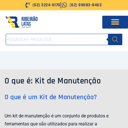
Ir
(62) 3224-6170
(62) 99683-8463
para
o
conteúdo
PESQUISAR
PRODUTOS
O que é: Kit de Manutenção
O que é um Kit de Manutenção?
Um kit de manutenção é um conjunto de produtos e
ferramentas que são utilizados para realizar a