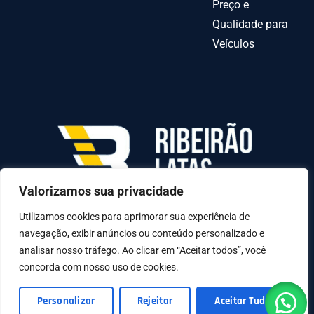
Preço e
Qualidade para
Veículos
Valorizamos sua privacidade
AV INDEPENDENCIA º 6378 QUADRA70-C LOTE
31-A, Goiânia - GO, 74070-010
Utilizamos cookies para aprimorar sua experiência de
navegação, exibir anúncios ou conteúdo personalizado e
analisar nosso tráfego. Ao clicar em “Aceitar todos”, você
concorda com nosso uso de cookies.
© Copyright 2025 - D2UN Soluções em Tecnologia
Personalizar
Rejeitar
Aceitar Tudo