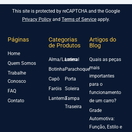
This site is protected by reCAPTCHA and the Google
Privacy Policy
and
Terms of Service
apply.
Páginas
Categorias
Artigos do
de Produtos
Blog
Home
Alma/Lamina
Lateral
Quais as peças
Quem Somos
mais
Botinha
Parachoque
Trabalhe
importantes
Capô
Porta
Conosco
para o
Faróis
Soleira
FAQ
funcionamento
Lanterna
Tampa
Contato
de um carro?
Traseira
Grade
Automotiva:
Função, Estilo e