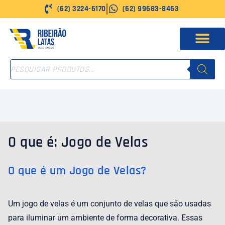
Ir
(62) 3224-6170
(62) 99683-8463
para
o
conteúdo
PESQUISAR
PRODUTOS
O que é: Jogo de Velas
O que é um Jogo de Velas?
Um jogo de velas é um conjunto de velas que são usadas
para iluminar um ambiente de forma decorativa. Essas