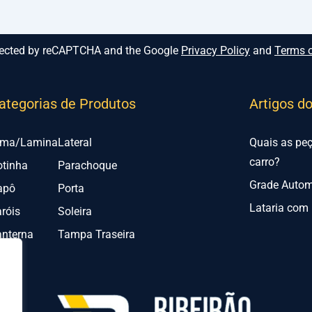
rotected by reCAPTCHA and the Google
Privacy Policy
and
Terms o
ategorias de Produtos
Artigos d
lma/Lamina
Lateral
Quais as pe
carro?
otinha
Parachoque
Grade Automo
apô
Porta
Lataria com 
róis
Soleira
anterna
Tampa Traseira