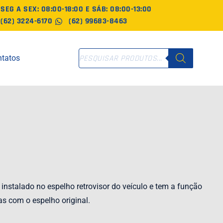
SEG A SEX: 08:00-18:00 E SÁB: 08:00-13:00
(62) 3224-6170
(62) 99683-8463
PESQUISAR
tatos
PRODUTOS
 instalado no espelho retrovisor do veículo e tem a função
s com o espelho original.