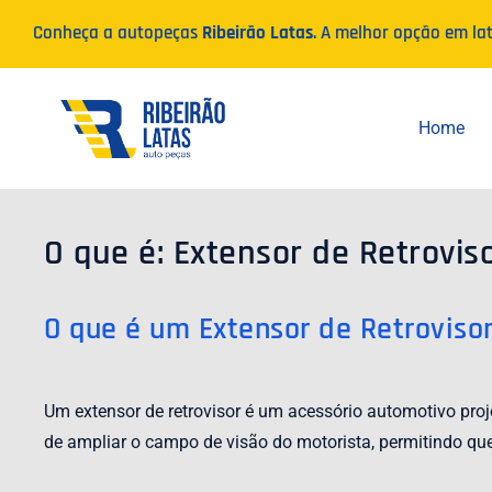
Ir
Conheça a autopeças
Ribeirão Latas
. A melhor opção em la
para
o
conteúdo
Home
O que é: Extensor de Retrovis
O que é um Extensor de Retroviso
Um extensor de retrovisor é um acessório automotivo projet
de ampliar o campo de visão do motorista, permitindo qu