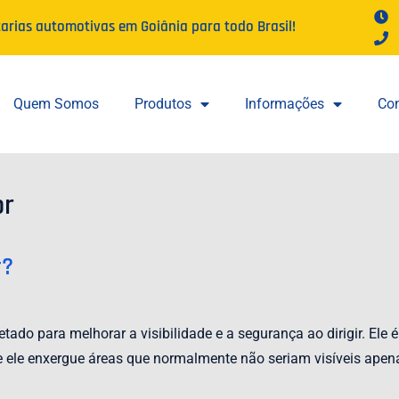
tarias automotivas em Goiânia para todo Brasil!
Quem Somos
Produtos
Informações
Con
or
r?
ado para melhorar a visibilidade e a segurança ao dirigir. Ele é
e ele enxergue áreas que normalmente não seriam visíveis apena