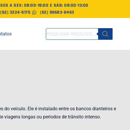
SEG A SEX: 08:00-18:00 E SÁB: 08:00-13:00
(62) 3224-6170
(62) 99683-8463
PESQUISAR
tatos
PRODUTOS
o veículo. Ele é instalado entre os bancos dianteiros e
 viagens longas ou períodos de trânsito intenso.