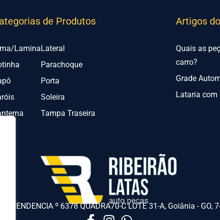
ategorias de Produtos
Artigos d
lma/Lamina
Lateral
Quais as pe
carro?
otinha
Parachoque
Grade Automo
apô
Porta
Lataria com 
róis
Soleira
anterna
Tampa Traseira
NDEPENDENCIA º 6378 QUADRA70-C LOTE 31-A, Goiânia - GO, 