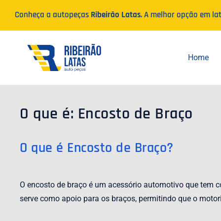
Ir
Conheça a autopeças
Ribeirão Latas
. A melhor opção em la
para
o
conteúdo
Home
O que é: Encosto de Braço
O que é Encosto de Braço?
O encosto de braço é um acessório automotivo que tem co
serve como apoio para os braços, permitindo que o motor