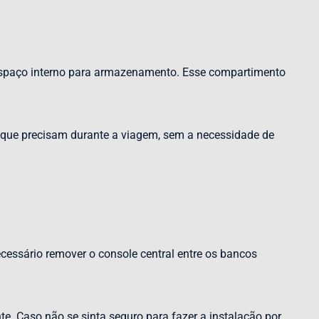
espaço interno para armazenamento. Esse compartimento
os que precisam durante a viagem, sem a necessidade de
ecessário remover o console central entre os bancos
te. Caso não se sinta seguro para fazer a instalação por