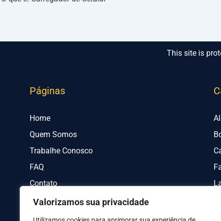
This site is p
Páginas
C
Home
A
Quem Somos
B
Trabalhe Conosco
C
FAQ
Fa
Contato
L
Valorizamos sua privacidade
Utilizamos cookies para aprimorar sua experiência de