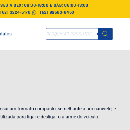
SEG A SEX: 08:00-18:00 E SÁB: 08:00-13:00
(62) 3224-6170
(62) 99683-8463
PESQUISAR
tatos
PRODUTOS
 possui um formato compacto, semelhante a um canivete, e
izada para ligar e desligar o alarme do veículo.