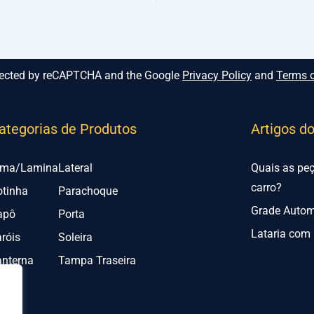
rotected by reCAPTCHA and the Google
Privacy Policy
and
Terms o
ategorias de Produtos
Artigos d
lma/Lamina
Lateral
Quais as pe
carro?
otinha
Parachoque
Grade Automo
apô
Porta
Lataria com 
róis
Soleira
anterna
Tampa Traseira