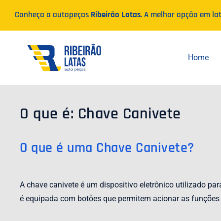
Ir
Conheça a autopeças
Ribeirão Latas
. A melhor opção em la
para
o
conteúdo
Home
O que é: Chave Canivete
O que é uma Chave Canivete?
A chave canivete é um dispositivo eletrônico utilizado p
é equipada com botões que permitem acionar as funções de