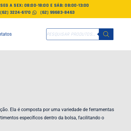
SEG A SEX: 08:00-18:00 E SÁB: 08:00-13:00
(62) 3224-6170
(62) 99683-8463
PESQUISAR
tatos
PRODUTOS
ução. Ela é composta por uma variedade de ferramentas
mentos específicos dentro da bolsa, facilitando o