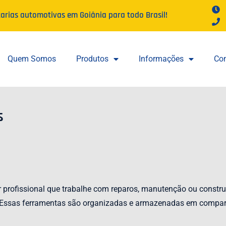
tarias automotivas em Goiânia para todo Brasil!
Quem Somos
Produtos
Informações
Con
s
r profissional que trabalhe com reparos, manutenção ou constr
s. Essas ferramentas são organizadas e armazenadas em comparti