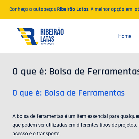
Ir
Conheça a autopeças
Ribeirão Latas
. A melhor opção em la
para
o
conteúdo
Home
O que é: Bolsa de Ferramenta
O que é: Bolsa de Ferramentas
A bolsa de ferramentas é um item essencial para qualque
que podem ser utilizadas em diferentes tipos de projeto
acesso e o transporte.