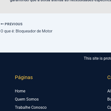
PREVIOUS
O que é: Bloqueador de Motor
This site is p
Páginas
C
Home
A
Quem Somos
B
Trabalhe Conosco
C