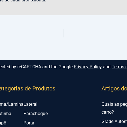
rotected by reCAPTCHA and the Google
Privacy Policy
and
Terms o
ategorias de Produtos
Artigos d
lma/Lamina
Lateral
Quais as pe
carro?
otinha
Parachoque
Grade Automo
apô
Porta