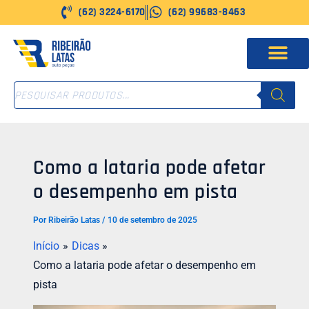
Ir
(62) 3224-6170
(62) 99683-8463
para
o
conteúdo
PESQUISAR
PRODUTOS
Como a lataria pode afetar
o desempenho em pista
Por
Ribeirão Latas
/
10 de setembro de 2025
Início
Dicas
Como a lataria pode afetar o desempenho em
pista