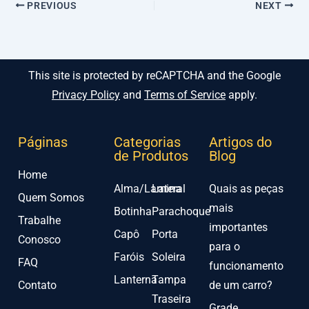
PREVIOUS
NEXT
This site is protected by reCAPTCHA and the Google
Privacy Policy
and
Terms of Service
apply.
Páginas
Categorias
Artigos do
de Produtos
Blog
Home
Alma/Lamina
Lateral
Quais as peças
Quem Somos
mais
Botinha
Parachoque
Trabalhe
importantes
Capô
Porta
Conosco
para o
Faróis
Soleira
FAQ
funcionamento
Lanterna
Tampa
Contato
de um carro?
Traseira
Grade