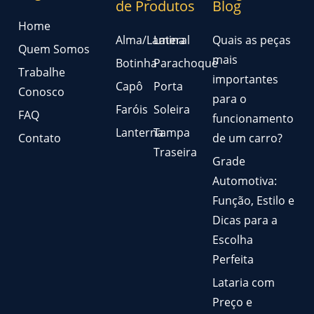
de Produtos
Blog
Home
Alma/Lamina
Lateral
Quais as peças
Quem Somos
mais
Botinha
Parachoque
Trabalhe
importantes
Capô
Porta
Conosco
para o
Faróis
Soleira
FAQ
funcionamento
Lanterna
Tampa
Contato
de um carro?
Traseira
Grade
Automotiva:
Função, Estilo e
Dicas para a
Escolha
Perfeita
Lataria com
Preço e